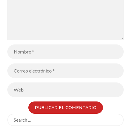
Search
for: