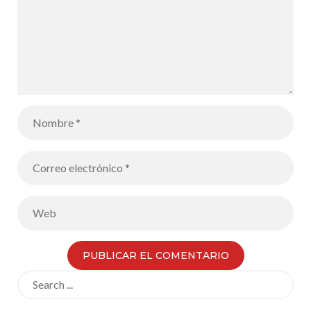
Search
for: