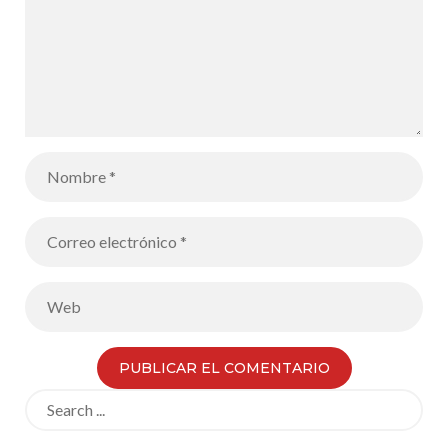
Search
for: