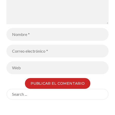
Search
for: