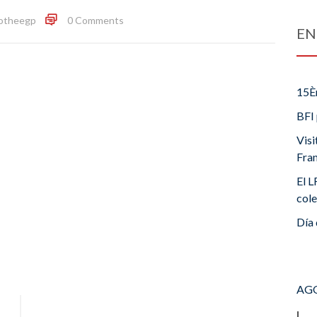
otheegp
0 Comments
EN
15È
BFI 
Visi
Fra
El L
cole
Día 
AGO
L