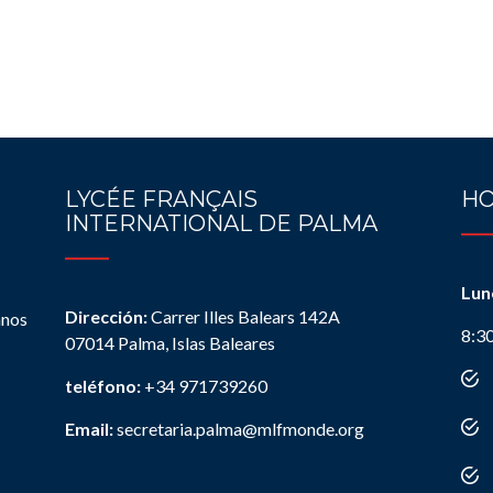
LYCÉE FRANÇAIS
HO
INTERNATIONAL DE PALMA
Lun
Dirección:
Carrer Illes Balears 142A
anos
8:3
07014 Palma, Islas Baleares
teléfono:
+34 971739260
Email:
secretaria.palma@mlfmonde.org