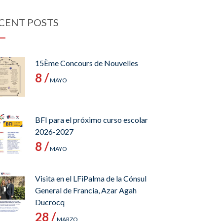
CENT POSTS
15Ème Concours de Nouvelles
8 /
MAYO
BFI para el próximo curso escolar
2026-2027
8 /
MAYO
Visita en el LFiPalma de la Cónsul
General de Francia, Azar Agah
Ducrocq
28 /
MARZO