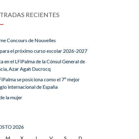
TRADAS RECIENTES
me Concours de Nouvelles
para el próximo curso escolar 2026-2027
ta en el LFiPalma de la Cónsul General de
ncia, Azar Agah Ducrocq
FiPalma se posiciona como el 7º mejor
gio internacional de España
de la mujer
STO 2026
M
X
J
V
S
D