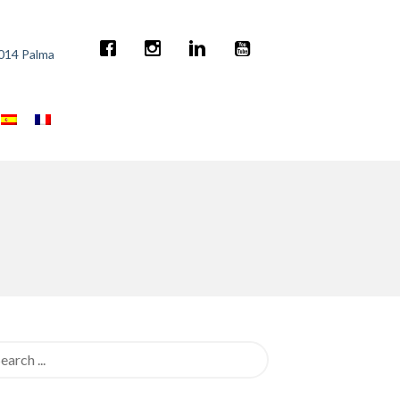
7014 Palma
rch