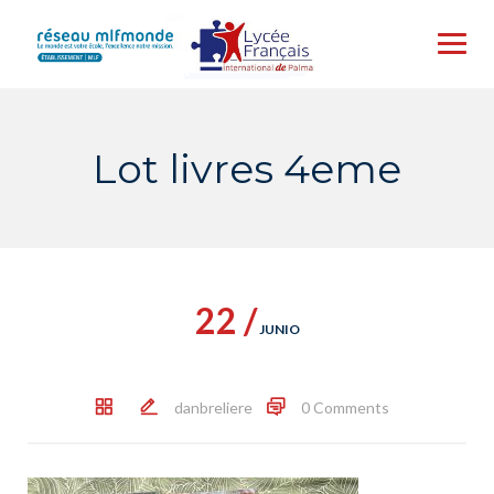
Skip
to
content
Lot livres 4eme
22 /
JUNIO
danbreliere
0 Comments