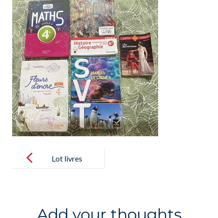
Post
navigation
Lot livres
4eme
Add your thoughts