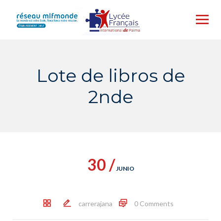
Skip
to
content
Lote de libros de
2nde
30 /
JUNIO
carrerajana
0 Comments