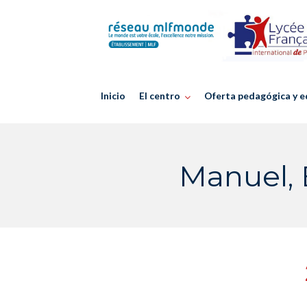
Skip
to
content
Inicio
El centro
Oferta pedagógica y e
Manuel, É