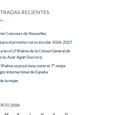
TRADAS RECIENTES
me Concours de Nouvelles
para el próximo curso escolar 2026-2027
ta en el LFiPalma de la Cónsul General de
ncia, Azar Agah Ducrocq
FiPalma se posiciona como el 7º mejor
gio internacional de España
de la mujer
STO 2026
M
X
J
V
S
D