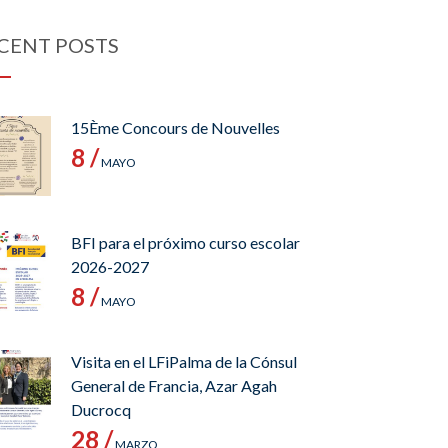
CENT POSTS
15Ème Concours de Nouvelles
8 /
MAYO
BFI para el próximo curso escolar
2026-2027
8 /
MAYO
Visita en el LFiPalma de la Cónsul
General de Francia, Azar Agah
Ducrocq
28 /
MARZO