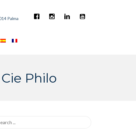
7014 Palma
 Cie Philo
rch