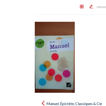
mben
Post
navigation
Manuel, Épictète, Classiques & Cie