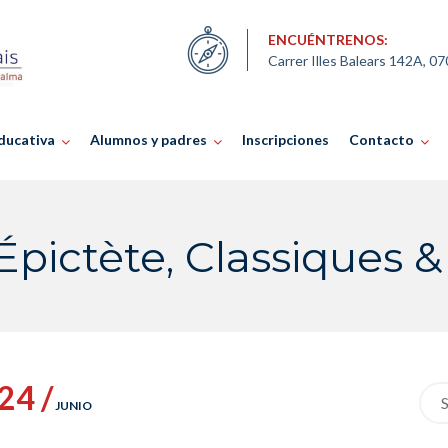
ENCUÉNTRENOS:
Carrer Illes Balears 142A, 0
ducativa
Alumnos y padres
Inscripciones
Contacto
pictète, Classiques &
24 /
Sea
JUNIO
for: