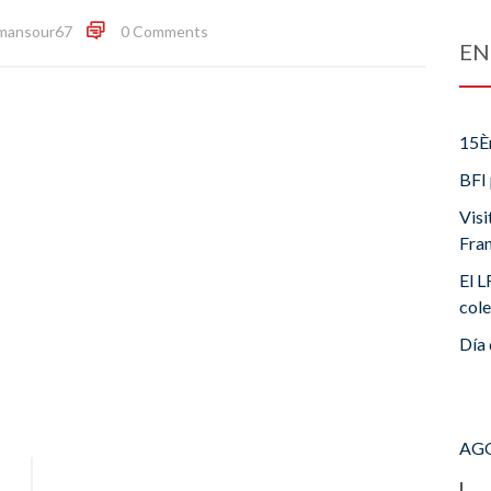
mansour67
0 Comments
EN
15È
BFI 
Visi
Fra
El L
cole
Día 
AGO
L