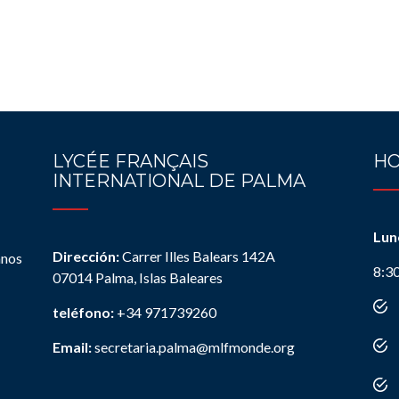
LYCÉE FRANÇAIS
HO
INTERNATIONAL DE PALMA
Lun
Dirección:
Carrer Illes Balears 142A
anos
8:3
07014 Palma, Islas Baleares
teléfono:
+34 971739260
Email:
secretaria.palma@mlfmonde.org