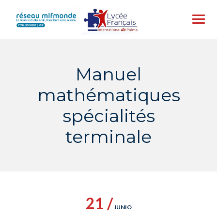
Skip
to
content
Manuel
mathématiques
spécialités
terminale
21 /
JUNIO