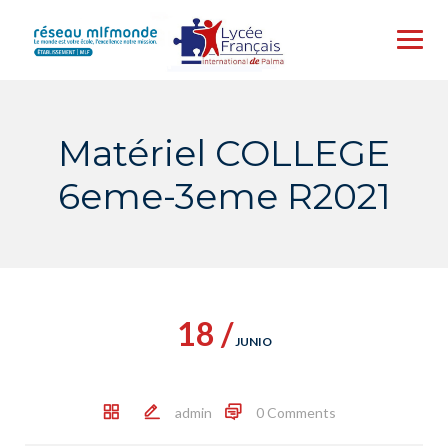
Skip
to
content
Matériel COLLEGE
6eme-3eme R2021
18 /
JUNIO
admin
0 Comments