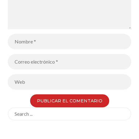
Search
for: