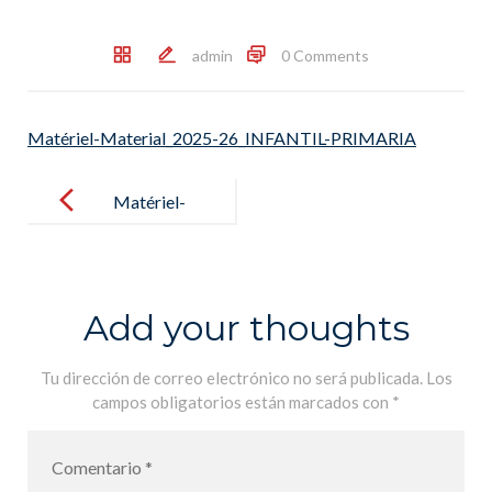
admin
0 Comments
Matériel-Material_2025-26_INFANTIL-PRIMARIA
Post
navigation
Matériel-
Material_202
5-
26_INFANTIL
Add your thoughts
-PRIMARIA
Tu dirección de correo electrónico no será publicada.
Los
campos obligatorios están marcados con
*