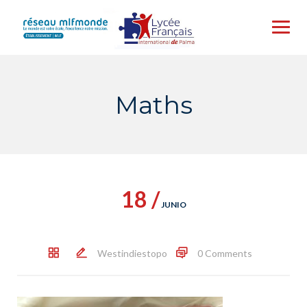
Skip
to
content
Maths
18 /
JUNIO
Westindiestopo
0 Comments