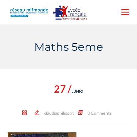
Skip
to
content
Maths 5eme
27 /
JUNIO
claudiaphilippot
0 Comments