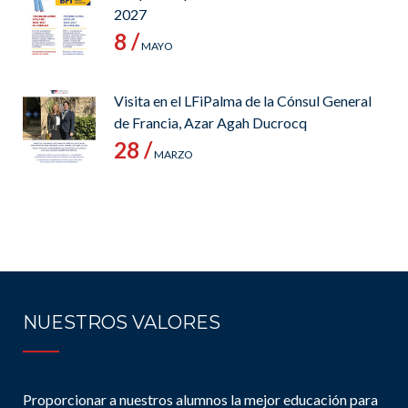
2027
8 /
MAYO
Visita en el LFiPalma de la Cónsul General
de Francia, Azar Agah Ducrocq
28 /
MARZO
NUESTROS VALORES
Proporcionar a nuestros alumnos la mejor educación para