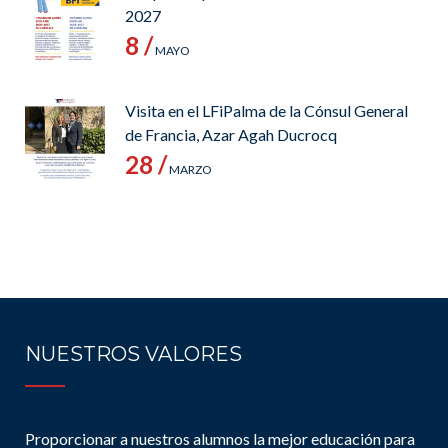
2027
8 /
MAYO
Visita en el LFiPalma de la Cónsul General
de Francia, Azar Agah Ducrocq
28 /
MARZO
NUESTROS VALORES
Proporcionar a nuestros alumnos la mejor educación para