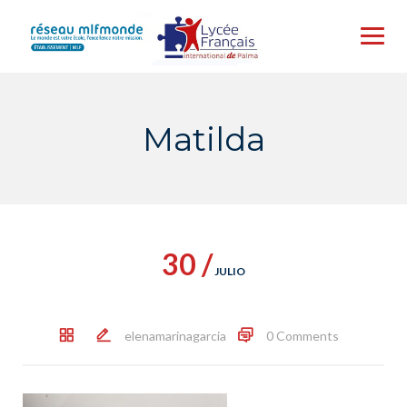
Skip
to
content
Matilda
30 /
JULIO
elenamarinagarcia
0 Comments