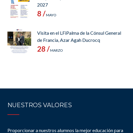
2027
8 /
MAYO
Visita en el LFiPalma de la Cónsul General
de Francia, Azar Agah Ducrocq
28 /
MARZO
NUESTROS VALORES
Proporcionar a nuestros alumnos la mejor educación para