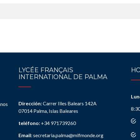
LYCÉE FRANÇAIS
HO
INTERNATIONAL DE PALMA
Lun
Dirección:
Carrer Illes Balears 142A
anos
8:3
07014 Palma, Islas Baleares
teléfono:
+34 971739260
Email:
secretaria.palma@mlfmonde.org