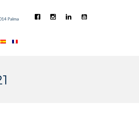
7014 Palma
1