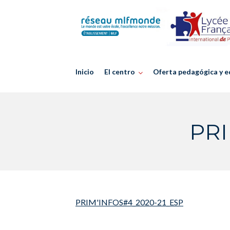
Skip
to
content
Inicio
El centro
Oferta pedagógica y e
PRI
PRIM'INFOS#4_2020-21_ESP