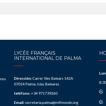
LYCÉE FRANÇAIS
HO
INTERNATIONAL DE PALMA
Lun
Dirección:
Carrer Illes Balears 142A
anos
8:3
07014 Palma, Islas Baleares
teléfono:
+34 971739260
Email:
secretaria.palma@mlfmonde.org