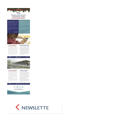
Post
navigation
NEWSLETTE
R LICEO_V7