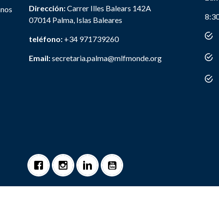
Dirección:
Carrer Illes Balears 142A
anos
8:3
07014 Palma, Islas Baleares
teléfono:
+34 971739260
Email:
secretaria.palma@mlfmonde.org