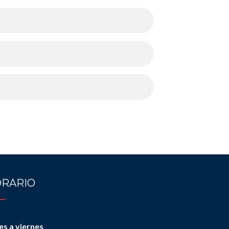
RARIO
es a viernes