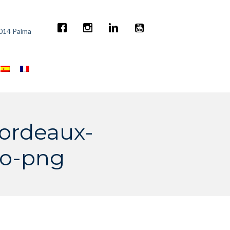
7014 Palma
bordeaux-
go-png