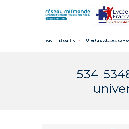
Skip
to
content
Inicio
El centro
Oferta pedagógica y e
534-5348
unive