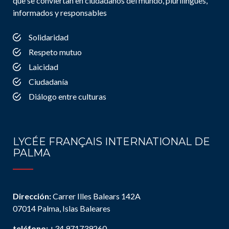
que se conviertan en ciudadanos del mundo, plurilingües,
informados y responsables
Solidaridad
Respeto mutuo
Laicidad
Ciudadanía
Diálogo entre culturas
LYCÉE FRANÇAIS INTERNATIONAL DE
PALMA
Dirección:
Carrer Illes Balears 142A
07014 Palma, Islas Baleares
teléfono:
+34 971739260