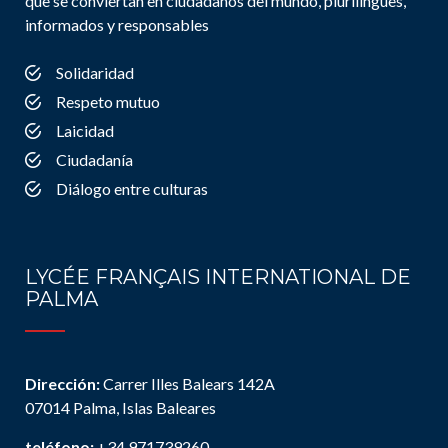
que se conviertan en ciudadanos del mundo, plurilingües,
informados y responsables
Solidaridad
Respeto mutuo
Laicidad
Ciudadanía
Diálogo entre culturas
LYCÉE FRANÇAIS INTERNATIONAL DE
PALMA
Dirección:
Carrer Illes Balears 142A
07014 Palma, Islas Baleares
teléfono:
+34 971739260