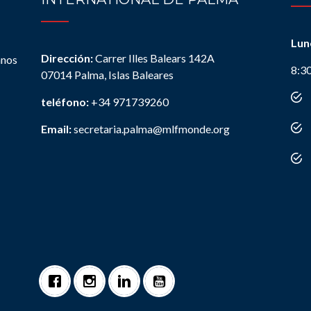
Lun
Dirección:
Carrer Illes Balears 142A
anos
8:3
07014 Palma, Islas Baleares
teléfono:
+34 971739260
Email:
secretaria.palma@mlfmonde.org