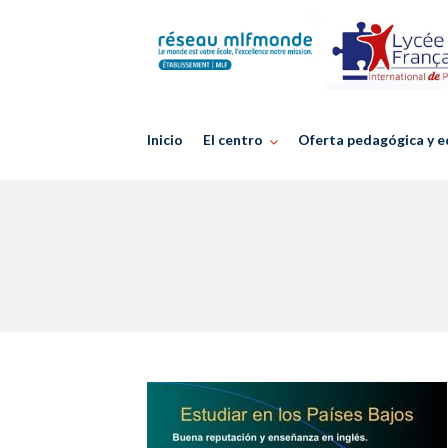
Skip
to
content
Inicio
El centro
Oferta pedagógica y e