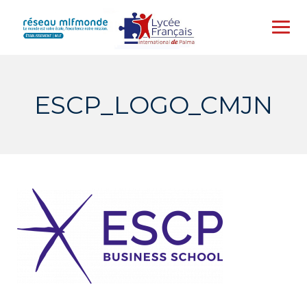
Skip
to
content
ESCP_LOGO_CMJN