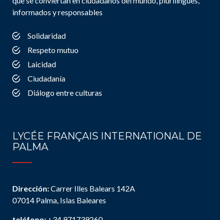
que se conviertan en ciudadanos del mundo, plurilingües,
informados y responsables
Solidaridad
Respeto mutuo
Laicidad
Ciudadanía
Diálogo entre culturas
LYCÉE FRANÇAIS INTERNATIONAL DE
PALMA
Dirección:
Carrer Illes Balears 142A
07014 Palma, Islas Baleares
teléfono:
+34 971739260