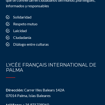
que se conviertan en ciudadanos del mundo, plurilingües,
informados y responsables
Solidaridad
Respeto mutuo
Laicidad
Ciudadanía
Diálogo entre culturas
LYCÉE FRANÇAIS INTERNATIONAL DE
PALMA
Dirección:
Carrer Illes Balears 142A
07014 Palma, Islas Baleares
teléfono:
+34 971739260