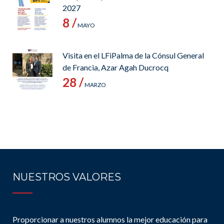
2027
8 /
MAYO
Visita en el LFiPalma de la Cónsul General
de Francia, Azar Agah Ducrocq
28 /
MARZO
NUESTROS VALORES
Proporcionar a nuestros alumnos la mejor educación para