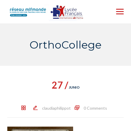
Skip
to
content
OrthoCollege
27 /
JUNIO
claudiaphilippot
0 Comments