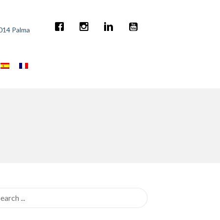
7014 Palma
rch