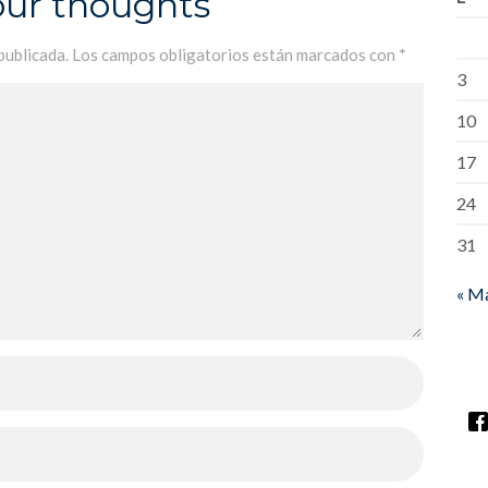
our thoughts
publicada.
Los campos obligatorios están marcados con
*
3
10
17
24
31
« M