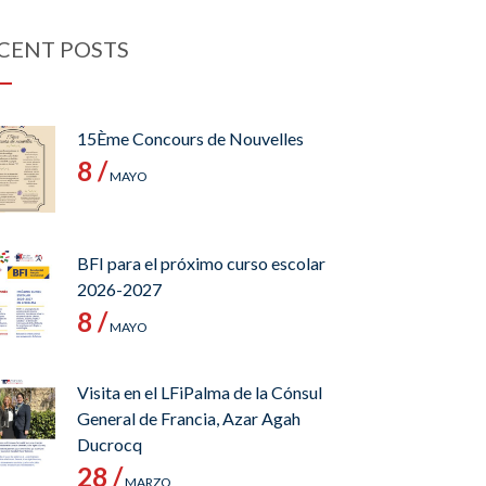
CENT POSTS
15Ème Concours de Nouvelles
8 /
MAYO
BFI para el próximo curso escolar
2026-2027
8 /
MAYO
Visita en el LFiPalma de la Cónsul
General de Francia, Azar Agah
Ducrocq
28 /
MARZO