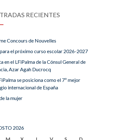
TRADAS RECIENTES
me Concours de Nouvelles
para el próximo curso escolar 2026-2027
ta en el LFiPalma de la Cónsul General de
ncia, Azar Agah Ducrocq
FiPalma se posiciona como el 7º mejor
gio internacional de España
de la mujer
STO 2026
M
X
J
V
S
D