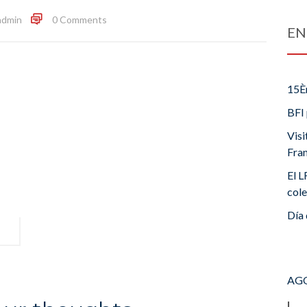
admin
0 Comments
EN
15È
BFI 
Visi
Fra
El L
cole
Día 
AGO
L