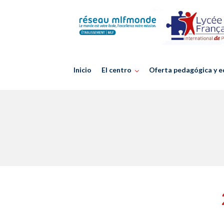
Skip
to
content
Inicio
El centro
Oferta pedagógica y e