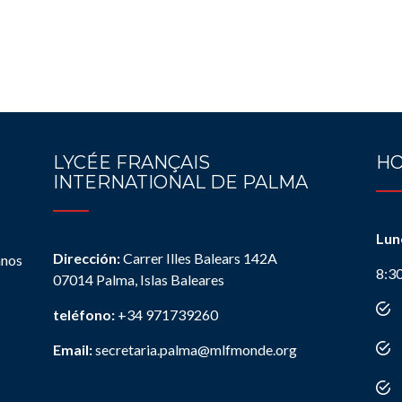
LYCÉE FRANÇAIS
HO
INTERNATIONAL DE PALMA
Lun
Dirección:
Carrer Illes Balears 142A
anos
8:3
07014 Palma, Islas Baleares
teléfono:
+34 971739260
Email:
secretaria.palma@mlfmonde.org