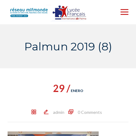
Skip
to
content
Palmun 2019 (8)
29 /
ENERO
admin
0 Comments