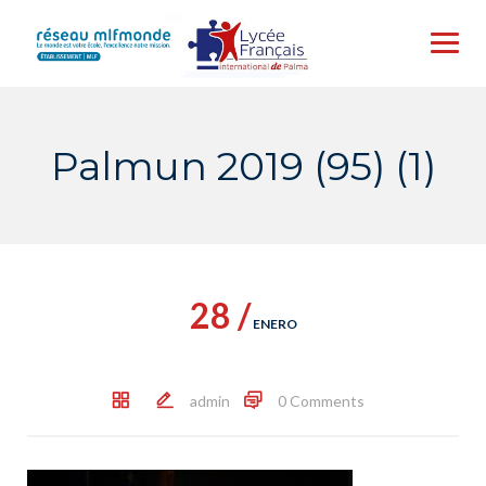
Skip
to
content
Palmun 2019 (95) (1)
28 /
ENERO
admin
0 Comments