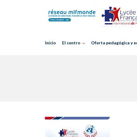
Skip
to
content
Inicio
El centro
Oferta pedagógica y e