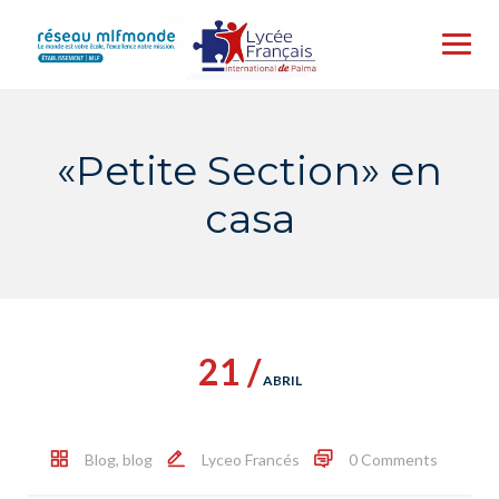
Skip
to
content
«Petite Section» en
casa
21 /
ABRIL
Blog
,
blog
Lyceo Francés
0 Comments