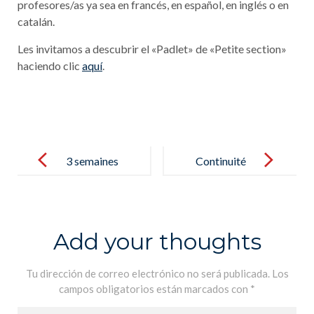
profesores/as ya sea en francés, en español, en inglés o en
catalán.
Les invitamos a descubrir el «Padlet» de «Petite section»
haciendo clic
aquí
.
Post
navigation
3 semaines
Continuité
1/2 de
pédagogique /
quarantaine
Continuidad
pedagógica :
Add your thoughts
Itslearning !
Tu dirección de correo electrónico no será publicada.
Los
campos obligatorios están marcados con
*