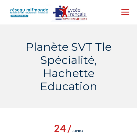
Skip
to
content
Planète SVT Tle
Spécialité,
Hachette
Education
24 /
JUNIO