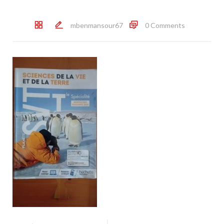
mbenmansour67
0 Comments
Post