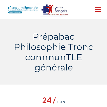
Skip
to
content
Prépabac
Philosophie Tronc
communTLE
générale
24 /
JUNIO