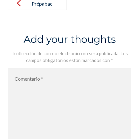
navigation
Prépabac
Philosophie
Tronc
communTLE
Add your thoughts
générale
Tu dirección de correo electrónico no será publicada.
Los
campos obligatorios están marcados con
*