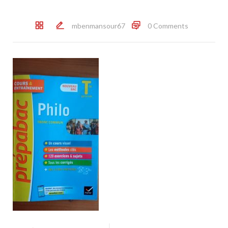
mbenmansour67
0 Comments
Post