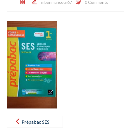
mbenmansour67
0 Comments
Post
navigation
Prépabac SES