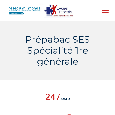
Skip
to
content
Prépabac SES
Spécialité 1re
générale
24 /
JUNIO