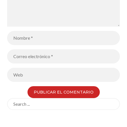
Search
for: