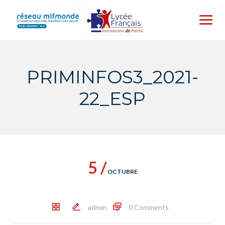
Skip
to
content
PRIMINFOS3_2021-
22_ESP
5 /
OCTUBRE
admin
0 Comments