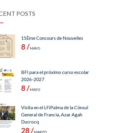
CENT POSTS
15Ème Concours de Nouvelles
8 /
MAYO
BFI para el próximo curso escolar
2026-2027
8 /
MAYO
Visita en el LFiPalma de la Cónsul
General de Francia, Azar Agah
Ducrocq
28 /
MARZO