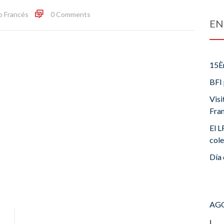
o Francés
0 Comments
EN
15È
BFI 
Visi
Fra
El L
cole
Día 
AGO
L