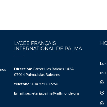
LYCÉE FRANÇAIS
HO
INTERNATIONAL DE PALMA
Lun
Dirección:
Carrer Illes Balears 142A
anos
8:3
07014 Palma, Islas Baleares
teléfono:
+34 971739260
Email:
secretaria.palma@mlfmonde.org