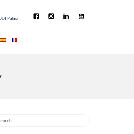
7014 Palma
y
rch