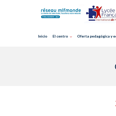
Skip
to
content
Inicio
El centro
Oferta pedagógica y e