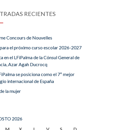
TRADAS RECIENTES
me Concours de Nouvelles
para el próximo curso escolar 2026-2027
ta en el LFiPalma de la Cónsul General de
ncia, Azar Agah Ducrocq
FiPalma se posiciona como el 7º mejor
gio internacional de España
de la mujer
STO 2026
M
X
J
V
S
D