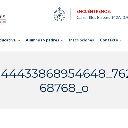
ENCUÉNTRENOS:
Carrer Illes Balears 142A, 0
ducativa
Alumnos y padres
Inscripciones
Contacto
44433868954648_76
68768_o