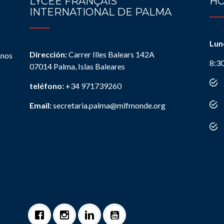
LYCÉE FRANÇAIS
HO
INTERNATIONAL DE PALMA
Lun
Dirección:
Carrer Illes Balears 142A
anos
8:3
07014 Palma, Islas Baleares
teléfono:
+34 971739260
Email:
secretaria.palma@mlfmonde.org