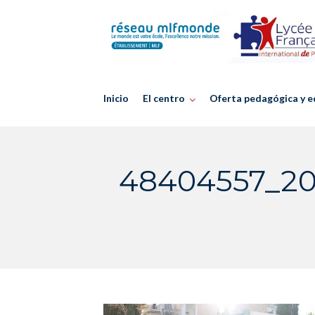
Skip
to
content
Inicio
El centro
Oferta pedagógica y e
48404557_20