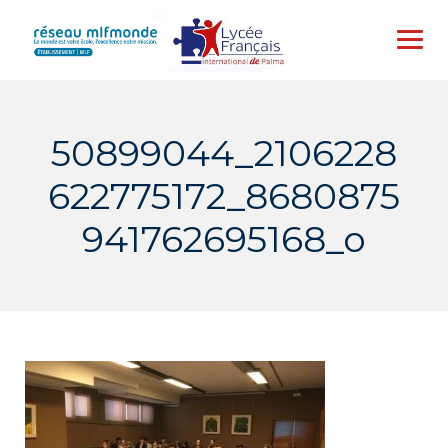
Skip
to
content
50899044_2106228
622775172_8680875
941762695168_o