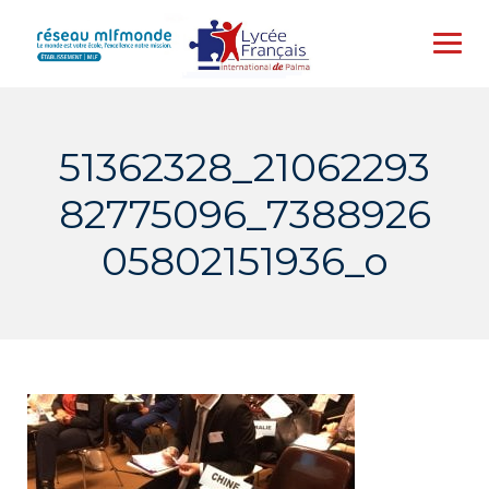
Skip
to
content
51362328_21062293
82775096_7388926
05802151936_o