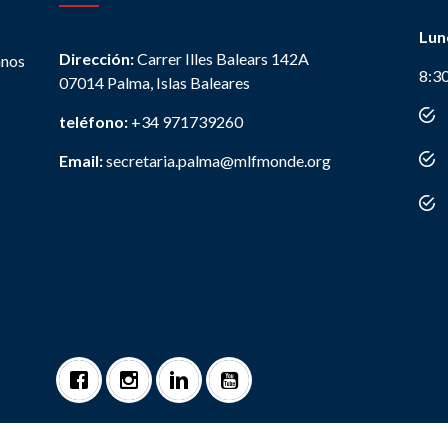
Lun
Dirección:
Carrer Illes Balears 142A
anos
8:3
07014 Palma, Islas Baleares
teléfono:
+34 971739260
Email:
secretaria.palma@mlfmonde.org