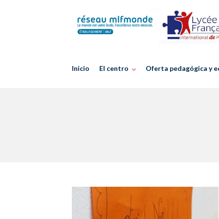
Skip
to
content
Inicio
El centro
Oferta pedagógica y e