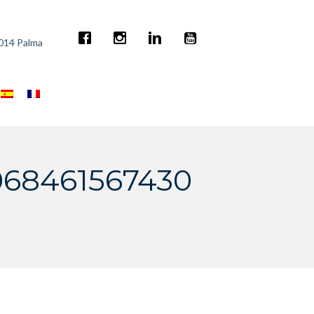
7014 Palma
068461567430