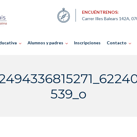
ENCUÉNTRENOS:
Carrer Illes Balears 142A, 0
ducativa
Alumnos y padres
Inscripciones
Contacto
32494336815271_6224
539_o