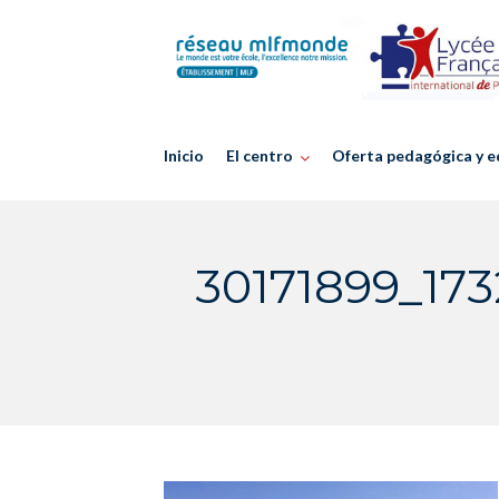
Skip
to
content
Inicio
El centro
Oferta pedagógica y e
30171899_17