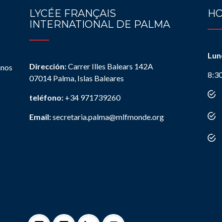
LYCÉE FRANÇAIS
HO
INTERNATIONAL DE PALMA
Lun
Dirección:
Carrer Illes Balears 142A
anos
8:3
07014 Palma, Islas Baleares
teléfono:
+34 971739260
Email:
secretaria.palma@mlfmonde.org