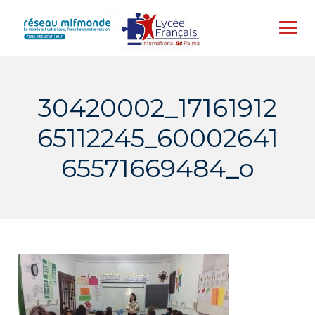
Skip
to
content
30420002_17161912
65112245_60002641
65571669484_o