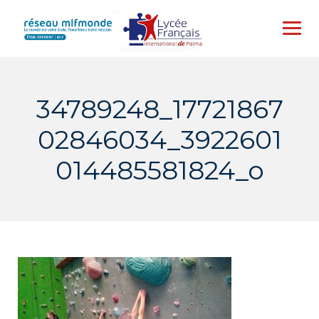
Skip
to
content
34789248_17721867
02846034_3922601
014485581824_o