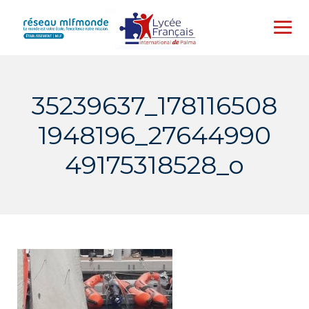
Skip
to
content
35239637_178116508
1948196_27644990
49175318528_o