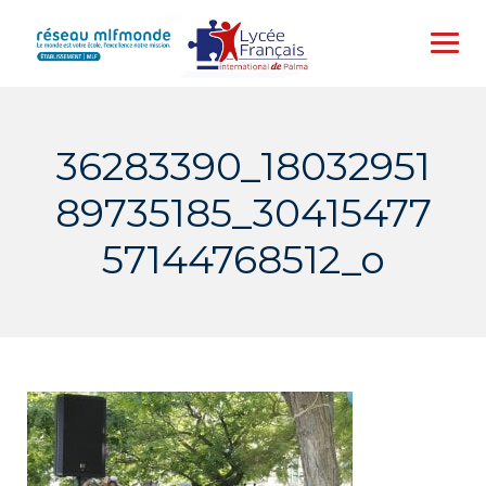
Skip
to
content
36283390_18032951
89735185_30415477
57144768512_o