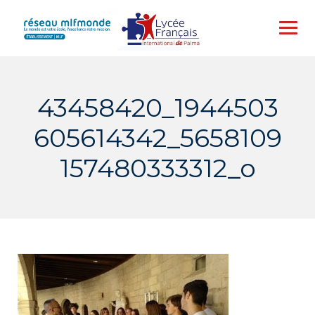
Skip
to
content
43458420_1944503
605614342_5658109
157480333312_o