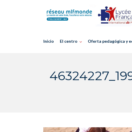
Skip
to
content
Inicio
El centro
Oferta pedagógica y e
46324227_19