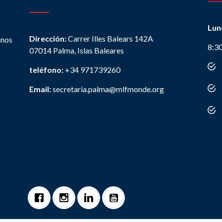
Lun
Dirección:
Carrer Illes Balears 142A
anos
8:3
07014 Palma, Islas Baleares
teléfono:
+34 971739260
Email:
secretaria.palma@mlfmonde.org