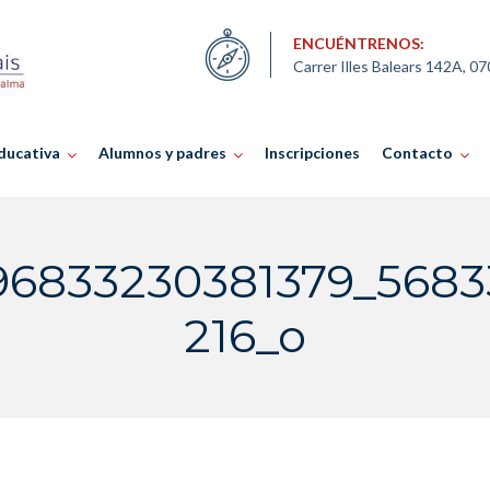
ENCUÉNTRENOS:
Carrer Illes Balears 142A, 0
ducativa
Alumnos y padres
Inscripciones
Contacto
96833230381379_5683
216_o