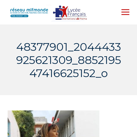
Skip
to
content
48377901_2044433
925621309_8852195
47416625152_o