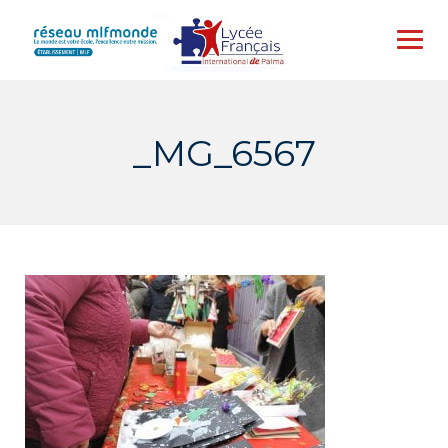
Skip
to
content
_MG_6567