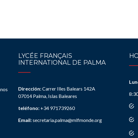
LYCÉE FRANÇAIS
HO
INTERNATIONAL DE PALMA
Lun
Dirección:
Carrer Illes Balears 142A
anos
8:3
07014 Palma, Islas Baleares
teléfono:
+34 971739260
Email:
secretaria.palma@mlfmonde.org