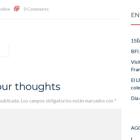
online
0 Comments
EN
15È
BFI 
Visi
Fra
El L
our thoughts
cole
Día 
publicada.
Los campos obligatorios están marcados con
*
AGO
L