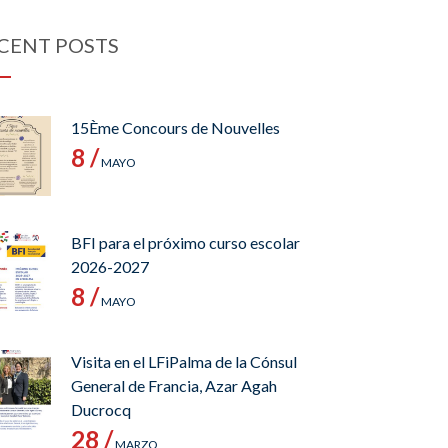
CENT POSTS
15Ème Concours de Nouvelles
8 /
MAYO
BFI para el próximo curso escolar
2026-2027
8 /
MAYO
Visita en el LFiPalma de la Cónsul
General de Francia, Azar Agah
Ducrocq
28 /
MARZO