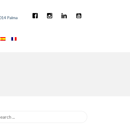
7014 Palma
rch