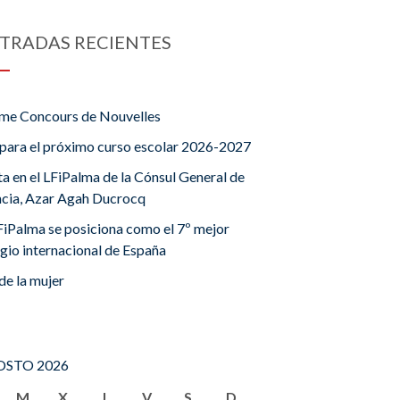
TRADAS RECIENTES
me Concours de Nouvelles
para el próximo curso escolar 2026-2027
ta en el LFiPalma de la Cónsul General de
ncia, Azar Agah Ducrocq
FiPalma se posiciona como el 7º mejor
gio internacional de España
de la mujer
STO 2026
M
X
J
V
S
D